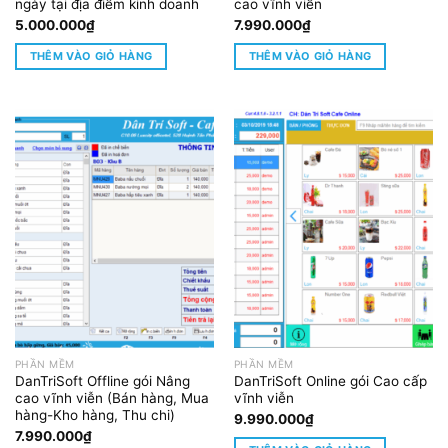
ngày tại địa điểm kinh doanh
cao vĩnh viễn
5.000.000
₫
7.990.000
₫
THÊM VÀO GIỎ HÀNG
THÊM VÀO GIỎ HÀNG
PHẦN MỀM
PHẦN MỀM
DanTriSoft Offline gói Nâng
DanTriSoft Online gói Cao cấp
cao vĩnh viễn (Bán hàng, Mua
vĩnh viễn
hàng-Kho hàng, Thu chi)
9.990.000
₫
7.990.000
₫