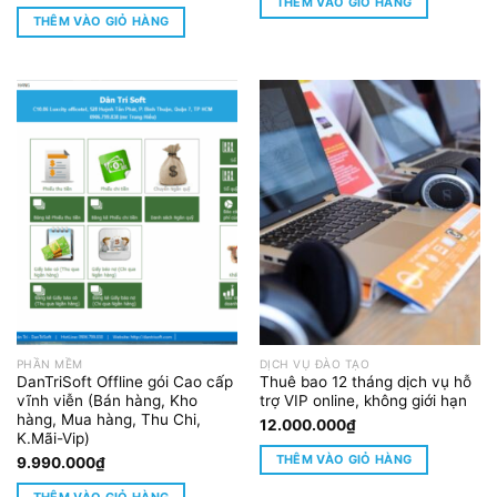
THÊM VÀO GIỎ HÀNG
THÊM VÀO GIỎ HÀNG
PHẦN MỀM
DỊCH VỤ ĐÀO TẠO
DanTriSoft Offline gói Cao cấp
Thuê bao 12 tháng dịch vụ hỗ
vĩnh viễn (Bán hàng, Kho
trợ VIP online, không giới hạn
hàng, Mua hàng, Thu Chi,
12.000.000
₫
K.Mãi-Vip)
THÊM VÀO GIỎ HÀNG
9.990.000
₫
THÊM VÀO GIỎ HÀNG