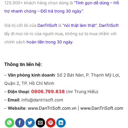
125.000+ khách hàng chọn dùng là
“Tinh gọn dễ dùng – Hỗ
trợ nhanh chóng – Đổi trả trong 30 ngày”
.
Giá trị cốt lõi của
DanTriSoft
là
“nói thật làm thật”
,
DanTriSoft
lấy đi mọi rủi ro của người mua, không sợ bị mua nhầm với
chính sách
hoàn tiền trong 30 ngày
.
Thông tin liên hệ:
–
Văn phòng kinh doanh
: Số 2 Bát Nàn, P. Thạnh Mỹ Lợi,
Quận 2, TP. Hồ Chí Minh
–
Điện thoại
:
0906.799.838
(mr Trung Hiếu)
–
Email
: info@dantrisoft.com
–
Website
:
www.DanTriSoft.com.vn
|
www.DanTriSoft.com