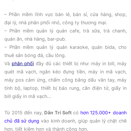
– Phần mềm lĩnh vực bán lẻ, bán sỉ, cửa hàng, shop,
đại lý, nhà phân phối nhỏ, công ty thương mại.
– Phần mềm quản lý quán cafe, trà sữa, trà chanh,
quán ăn, nhà hàng, bar-pub.
– Phần mềm quản lý quán karaoke, quán bida, cho
thuê sân bóng đá, cầu lông.
Và
phân phối
đầy đủ các thiết bị như: máy in bill, máy
quét mã vạch, ngăn kéo đựng tiền, máy in mã vạch,
máy pos cảm ứng, chấm công bằng dấu vân tay, máy
tính bộ, laptop, thiết bị báo rung, cân điện tử, giấy in
bill giấy in mã vạch…
Từ 2015 đến nay,
Dân Trí Soft
có
hơn 125.000+ doanh
chủ đã sử dụng
vào kinh doanh, giúp quản lý chặt chẽ
hơn, tiết kiệm hơn và thành công hơn.