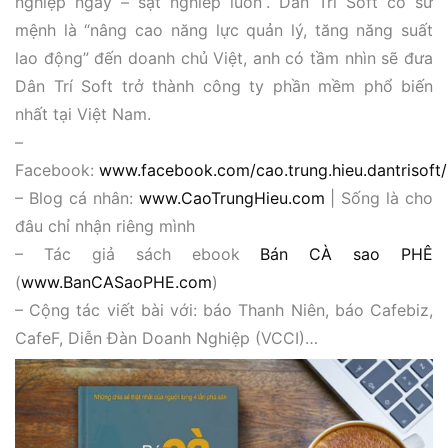
nghiệp ngay – sạt nghiêp luôn”. Dân Trí Soft có sứ
mệnh là “nâng cao năng lực quản lý, tăng năng suất
lao động” đến doanh chủ Việt, anh có tầm nhìn sẽ đưa
Dân Trí Soft trở thành công ty phần mềm phổ biến
nhất tại Việt Nam.
–
Facebook:
www.facebook.com/cao.trung.hieu.dantrisoft/
– Blog cá nhân:
www.CaoTrungHieu.com
| Sống là cho
đâu chỉ nhận riêng mình
– Tác giả sách ebook
Bán CÀ sao PHÊ
(
www.BanCASaoPHE.com
)
– Cộng tác viết bài với: báo Thanh Niên, báo Cafebiz,
CafeF, Diễn Đàn Doanh Nghiệp (VCCI)…