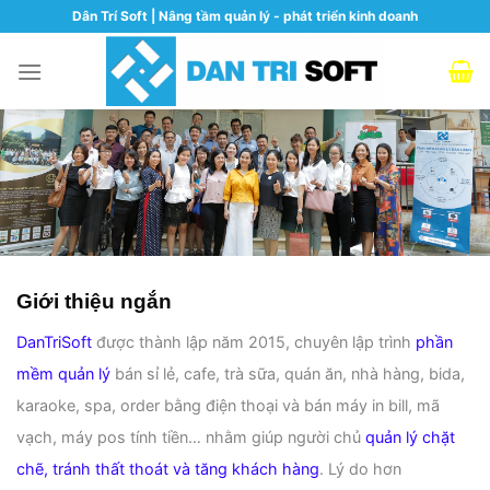
Skip
Dân Trí Soft | Nâng tầm quản lý - phát triển kinh doanh
to
content
Giới thiệu ngắn
DanTriSoft
được thành lập năm 2015, chuyên lập trình
phần
mềm quản lý
bán sỉ lẻ, cafe, trà sữa, quán ăn, nhà hàng, bida,
karaoke, spa, order bằng điện thoại và bán máy in bill, mã
vạch, máy pos tính tiền… nhằm giúp người chủ
quản lý chặt
chẽ, tránh thất thoát và tăng khách hàng
. Lý do hơn