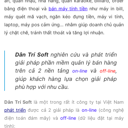
ăn, quán nhậu, nhà hàng, quán karaoke, billiard, order
bằng điện thoại và
bán máy tính tiền
như máy in bill,
máy quét mã vạch, ngăn kéo đựng tiền, máy vi tính,
laptop, máy pos cảm ứng… nhằm giúp doanh chủ quản
lý
chặt chẽ, tránh thất thoát và tăng lợi nhuận
.
Dân Trí Soft
nghiên cứu và phát triển
giải pháp phần mềm quản lý bán hàng
trên cả 2 nền tảng
và
,
on-line
off-line
giúp khách hàng lựa chọn giải pháp
phù hợp với nhu cầu.
Dân Trí Soft
là một trong rất ít công ty tại Việt Nam
phát triển
được cả 2 giải pháp là
on-line
(công nghệ
điện toán đám mây) và
off-line
(dữ liệu đặt tại máy
tính):