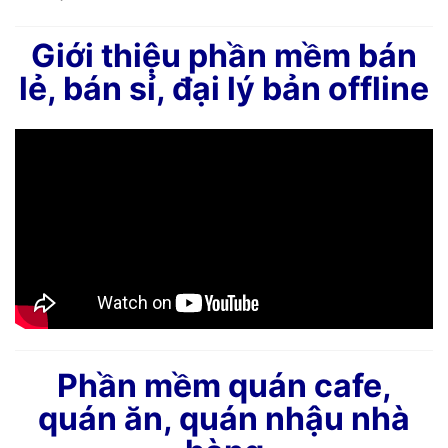
Giới thiệu phần mềm bán
lẻ, bán sỉ, đại lý bản offline
Phần mềm quán cafe,
quán ăn, quán nhậu nhà