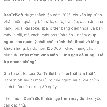
DanTriSoft
được thành lập năm 2015, chuyên lập trình
phần mềm quản lý bán sỉ lẻ, cafe, trà sữa, quán ăn, nhà
hàng, bida, karaoke, spa, order bằng điện thoại và bán
máy in bill, mã vạch, máy pos tính tiền… nhằm
giúp
người chủ quản lý chặt chẽ, tránh thất thoát và tăng
khách hàng
. Lý do hơn 125.000+ khách hàng chọn
dùng là
“Phần mềm vĩnh viễn – Tinh gọn dễ dùng – Hỗ
trợ nhanh chóng”
.
Giá trị cốt lõi của
DanTriSoft
là
“nói thật làm thật”
,
DanTriSoft lấy đi mọi rủi ro của người mua, với chính
sách hoàn tiền trong 30 ngày.
Thêm nữa,
DanTriSoft
nhận
lập trình may đo
theo yêu
cầu đặc thù.