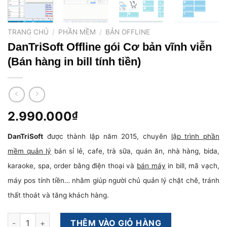
TRANG CHỦ
/
PHẦN MỀM
/
BẢN OFFLINE
DanTriSoft Offline gói Cơ bản vĩnh viễn
(Bán hàng in bill tính tiền)
2.990.000
₫
DanTriSoft
được thành lập năm 2015, chuyên
lập trình phần
mềm quản lý
bán sỉ lẻ, cafe, trà sữa, quán ăn, nhà hàng, bida,
karaoke, spa, order bằng điện thoại và
bán máy
in bill, mã vạch,
máy pos tính tiền… nhằm giúp người chủ quản lý chặt chẽ, tránh
thất thoát và tăng khách hàng.
DanTriSoft Offline gói Cơ bản vĩnh viễn (Bán hàng in bill tính t
THÊM VÀO GIỎ HÀNG