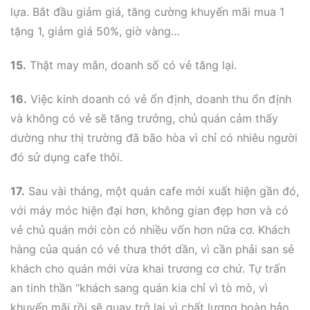
lựa. Bắt đầu giảm giá, tăng cường khuyến mãi mua 1
tặng 1, giảm giá 50%, giờ vàng…
15.
Thật may mắn, doanh số có vẻ tăng lại.
16.
Việc kinh doanh có vẻ ổn định, doanh thu ổn định
và không có vẻ sẽ tăng trưởng, chủ quán cảm thấy
dường như thị trường đã bão hòa vì chỉ có nhiêu người
đó sử dụng cafe thôi.
17.
Sau vài tháng, một quán cafe mới xuất hiện gần đó,
với máy móc hiện đại hơn, không gian đẹp hơn và có
vẻ chủ quán mới còn có nhiều vốn hơn nữa cơ. Khách
hàng của quán có vẻ thưa thớt dần, vì cần phải san sẻ
khách cho quán mới vừa khai trương cơ chứ. Tự trấn
an tinh thần “khách sang quán kia chỉ vì tò mò, vì
khuyến mãi rồi sẽ quay trở lại vì chất lượng hoàn hảo