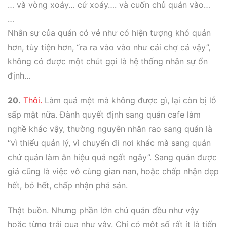
… và vòng xoáy… cứ xoáy…. và cuốn chủ quán vào…
…
Nhân sự của quán có vẻ như có hiện tượng khó quản
hơn, tùy tiện hơn, “ra ra vào vào như cái chợ cá vậy”,
không có được một chút gọi là hệ thống nhân sự ổn
định…
20.
Thôi.
Làm quá mệt mà không được gì, lại còn bị lỗ
sấp mặt nữa. Đành quyết định sang quán cafe làm
nghề khác vậy, thường nguyên nhân rao sang quán là
“vì thiếu quản lý, vì chuyển đi nơi khác mà sang quán
chứ quán làm ăn hiệu quả ngất ngây”. Sang quán được
giá cũng là việc vô cùng gian nan, hoặc chấp nhận dẹp
hết, bỏ hết, chấp nhận phá sản.
Thật buồn. Nhưng phần lớn chủ quán đều như vậy
hoặc từng trải qua như vậy. Chỉ có một số rất ít là tiến