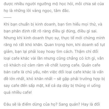
được nhiều người ngưỡng mộ học hỏi, mỗi chia sẻ của
họ là những lời vàng ngọc, tâm đắc.
——
Khi bạn chuẩn bị kinh doanh, bạn tìm hiểu mọi thứ, và
bạn phân định rất rõ ràng điều gì đúng, điều gì sai.
Nhưng khi kinh doanh thực sự, thực tế mới chứng minh
rằng nó rất khó khăn. Quan trọng hơn, khi doanh số tụt
giảm, bạn lại phải loay hoay tìm cách. Thậm chí đổi
loại cafe khác vài lần nhưng cũng chẳng có ích gì, vẫn
có khách cứ càm ràm về chất lượng cafe. Quán cafe
bán cafe là chủ yếu, nên việc đổi loại cafe khác là vấn
đề lớn nhất, khó khăn nhất – sẽ gặp phải trường hợp bị
say cafe đến sấp mặt, kể cả dạ dày bị thủng vì uống
quá nhiều cafe!
Đâu sẽ là điểm dừng của họ? Sang quán? Hay là đổi