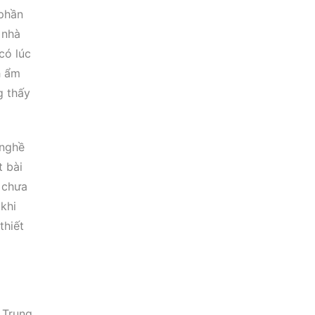
 phần
 nhà
có lúc
h ẩm
g thấy
 nghề
t bài
, chưa
khi
thiết
 Trung