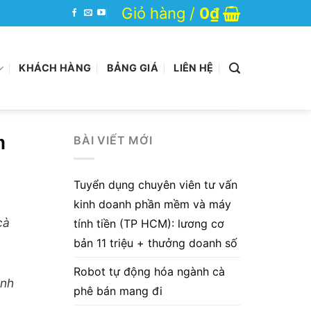
Giỏ hàng /
0
₫
KHÁCH HÀNG
BẢNG GIÁ
LIÊN HỆ
m
BÀI VIẾT MỚI
Tuyển dụng chuyên viên tư vấn
kinh doanh phần mềm và máy
cà
tính tiền (TP HCM): lương cơ
bản 11 triệu + thưởng doanh số
a
Robot tự động hóa ngành cà
ành
phê bán mang đi