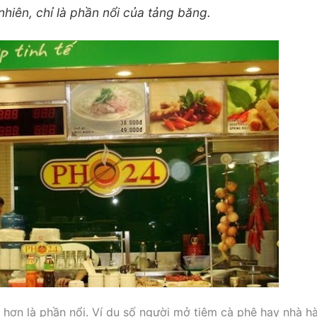
nhiên, chỉ là phần nổi của tảng băng.
 hơn là phần nổi. Ví dụ số người mở tiệm cà phê hay nhà h