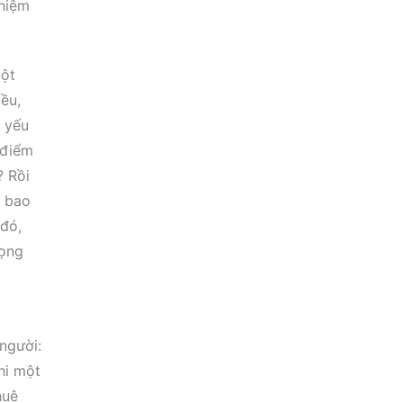
ghiệm
một
iều,
u yếu
 điểm
? Rồi
t bao
 đó,
rọng
người:
hi một
huê