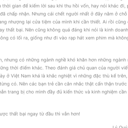
thời gian để kiếm lời sau khi thu hồi vốn, hay nói khác đi,
 đã chấp nhận. Nhưng cái chết người nhất ở đây nằm ở chỗ
ng nhượng lại cửa tiệm của mình khi cần thiết. Ai rồi cũng 
ay thất bại. Nên cũng không quá đáng khi nói là kinh doan
hông có lối ra, giống như đi vào rạp hát xem phim mà khôn
khăn, nhưng có những ngành nghề khó khăn hơn những ngành
ững thời điểm khác. Theo đánh giá chủ quan của người viế
ày ở Việt Nam khá là khắc nghiệt vì những đặc thù kể trên
từng có. Nên các bạn trẻ cần cân nhắc thật cẩn thận trước 
hẫn trang bị cho mình đầy đủ kiến thức và kinh nghiệm cần 
ược thất bại ngay từ đầu thì vẫn hơn!
Lý Quý