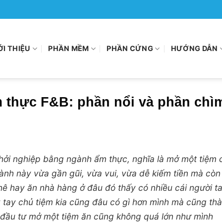
ỚI THIỆU
PHẦN MỀM
PHẦN CỨNG
HƯỚNG DẪN
 thực F&B: phần nổi và phần chì
hởi nghiệp bằng ngành ẩm thực, nghĩa là mở một tiệm 
gành này vừa gần gũi, vừa vui, vừa dễ kiếm tiền mà còn
phê hay ăn nhà hàng ở đâu đó thấy có nhiều cái người t
 tay chủ tiệm kia cũng đâu có gì hơn mình mà cũng th
n đầu tư mở một tiệm ăn cũng không quá lớn như mình