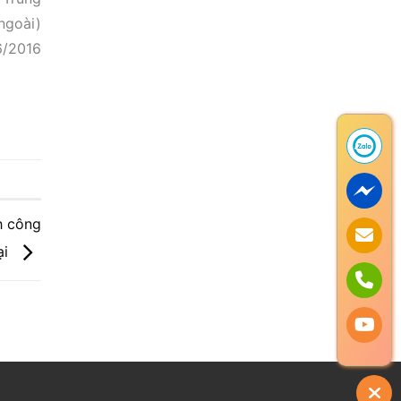
ngoài)
6/2016
h công
ại