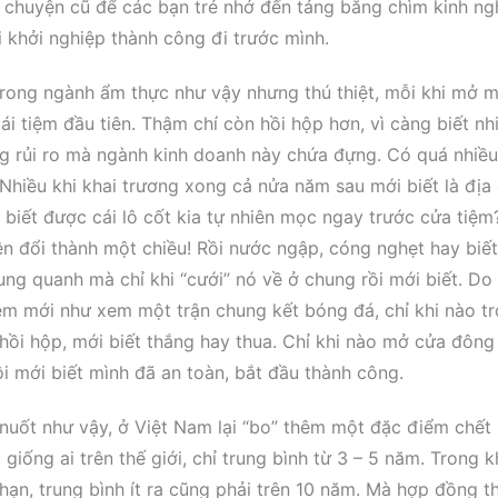
ại chuyện cũ để các bạn trẻ nhớ đến tảng băng chìm kinh n
 khởi nghiệp thành công đi trước mình.
rong ngành ẩm thực như vậy nhưng thú thiệt, mỗi khi mở 
i tiệm đầu tiên. Thậm chí còn hồi hộp hơn, vì càng biết nh
ng rủi ro mà ngành kinh doanh này chứa đựng. Có quá nhiề
hiều khi khai trương xong cả nửa năm sau mới biết là địa
 biết được cái lô cốt kia tự nhiên mọc ngay trước cửa tiệm
n đổi thành một chiều! Rồi nước ngập, cóng nghẹt hay biế
ng quanh mà chỉ khi “cưới” nó về ở chung rồi mới biết. Do
iệm mới như xem một trận chung kết bóng đá, chỉ khi nào t
ết hồi hộp, mới biết thắng hay thua. Chỉ khi nào mở cửa đông
ồi mới biết mình đã an toàn, bắt đầu thành công.
uốt như vậy, ở Việt Nam lại “bo” thêm một đặc điểm chết 
iống ai trên thế giới, chỉ trung bình từ 3 – 5 năm. Trong k
n, trung bình ít ra cũng phải trên 10 năm. Mà hợp đồng t