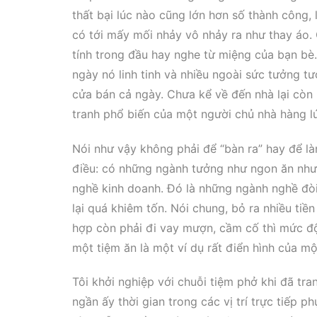
thất bại lúc nào cũng lớn hơn số thành công,
có tới mấy mối nhảy vô nhảy ra như thay áo. 
tính trong đầu hay nghe từ miệng của bạn bè.
ngày nó linh tinh và nhiều ngoài sức tưởng tư
cửa bán cả ngày. Chưa kể về đến nhà lại còn 
tranh phổ biến của một người chủ nhà hàng lú
Nói như vậy không phải để “bàn ra” hay để là
điều: có những ngành tưởng như ngon ăn như
nghề kinh doanh. Đó là những ngành nghề đòi 
lại quá khiêm tốn. Nói chung, bỏ ra nhiều tiề
hợp còn phải đi vay mượn, cầm cố thì mức đ
một tiệm ăn là một ví dụ rất điển hình của mộ
Tôi khởi nghiệp với chuỗi tiệm phở khi đã tr
ngần ấy thời gian trong các vị trí trực tiếp 