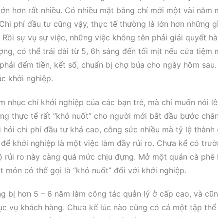
 lớn hơn rất nhiều. Có nhiều mặt bằng chỉ mới một vài năm
Chi phí đầu tư cũng vậy, thực tế thường là lớn hơn những g
 Rồi sự vụ sự việc, những việc không tên phải giải quyết h
ợng, có thể trải dài từ 5, 6h sáng đến tối mịt nếu cửa tiệm
phải đếm tiền, kết sổ, chuẩn bị chợ búa cho ngày hôm sau.
c khởi nghiệp.
m nhục chí khởi nghiệp của các bạn trẻ, mà chỉ muốn nói l
ng thực tế rất “khó nuốt” cho người mới bắt đầu bước châ
hỏi chi phí đầu tư khá cao, công sức nhiều mà tỷ lệ thành
n để khởi nghiệp là một việc làm đầy rủi ro. Chưa kể có trư
ộ rủi ro này càng quá mức chịu đựng. Mở một quán cà phê
t món có thể gọi là “khó nuốt” đối với khởi nghiệp.
ang bị hơn 5 – 6 năm làm công tác quản lý ở cấp cao, và cũ
phục vụ khách hàng. Chưa kể lúc nào cũng có cả một tập thể