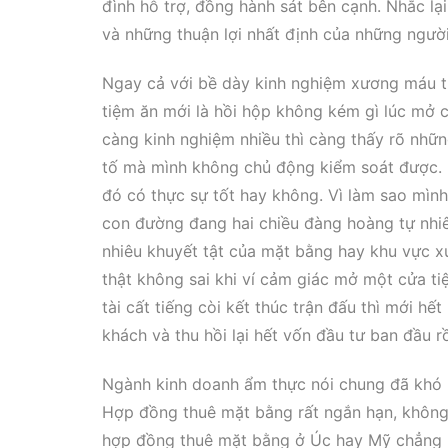
đình hỗ trợ, đồng hành sát bên cạnh. Nhắc l
và những thuận lợi nhất định của những người
Ngay cả với bề dày kinh nghiệm xương máu t
tiệm ăn mới là hồi hộp không kém gì lúc mở cá
càng kinh nghiệm nhiều thì càng thấy rõ nhữ
tố mà mình không chủ động kiểm soát được. N
đó có thực sự tốt hay không. Vì làm sao mình
con đường đang hai chiều đàng hoàng tự nhiê
nhiêu khuyết tật của mặt bằng hay khu vực xu
thật không sai khi ví cảm giác mở một cửa t
tài cất tiếng còi kết thúc trận đấu thì mới h
khách và thu hồi lại hết vốn đầu tư ban đầu r
Ngành kinh doanh ẩm thực nói chung đã khó n
Hợp đồng thuê mặt bằng rất ngắn hạn, không g
hợp đồng thuê mặt bằng ở Úc hay Mỹ chẳng hạ