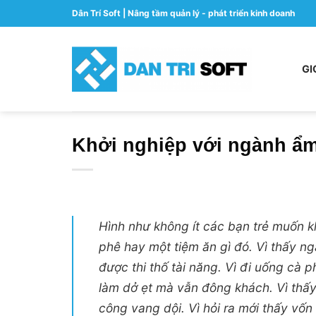
Skip
Dân Trí Soft | Nâng tầm quản lý - phát triển kinh doanh
to
content
GI
Khởi nghiệp với ngành ẩm
Hình như không ít các bạn trẻ muốn k
phê hay một tiệm ăn gì đó. Vì thấy n
được thi thố tài năng. Vì đi uống cà 
làm dở ẹt mà vẫn đông khách. Vì thấy
công vang dội. Vì hỏi ra mới thấy vố