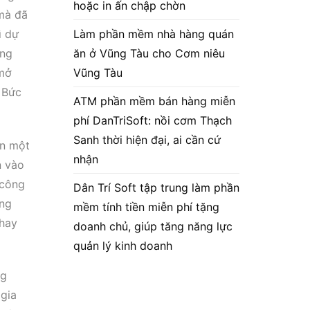
hoặc in ấn chập chờn
 mà đã
Làm phần mềm nhà hàng quán
ì dự
ăn ở Vũng Tàu cho Cơm niêu
àng
Vũng Tàu
 mở
 Bức
ATM phần mềm bán hàng miễn
phí DanTriSoft: nồi cơm Thạch
Sanh thời hiện đại, ai cần cứ
ên một
nhận
n vào
 công
Dân Trí Soft tập trung làm phần
ờng
mềm tính tiền miễn phí tặng
 hay
doanh chủ, giúp tăng năng lực
quản lý kinh doanh
ng
 gia