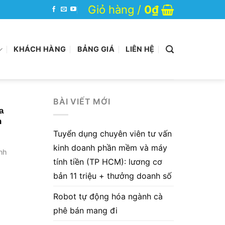
Giỏ hàng /
0
₫
KHÁCH HÀNG
BẢNG GIÁ
LIÊN HỆ
BÀI VIẾT MỚI
a
n
Tuyển dụng chuyên viên tư vấn
kinh doanh phần mềm và máy
nh
tính tiền (TP HCM): lương cơ
bản 11 triệu + thưởng doanh số
Robot tự động hóa ngành cà
phê bán mang đi