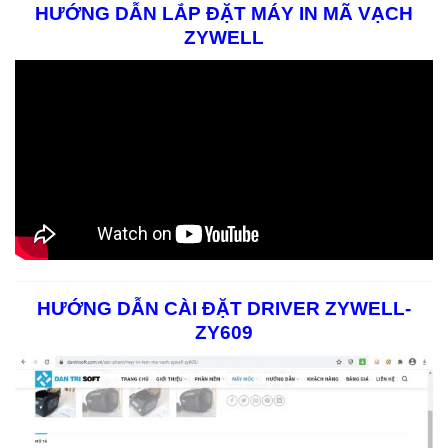
HƯỚNG DẪN LẮP ĐẶT MÁY IN MÃ VẠCH
ZYWELL
HƯỚNG DẪN CÀI ĐẶT DRIVER ZYWELL-
ZY609