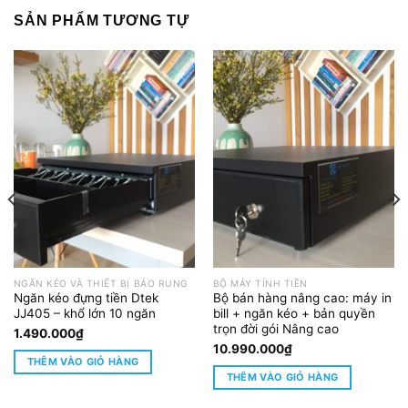
SẢN PHẨM TƯƠNG TỰ
NGĂN KÉO VÀ THIẾT BỊ BÁO RUNG
BỘ MÁY TÍNH TIỀN
Ngăn kéo đựng tiền Dtek
Bộ bán hàng nâng cao: máy in
JJ405 – khổ lớn 10 ngăn
bill + ngăn kéo + bản quyền
trọn đời gói Nâng cao
1.490.000
₫
10.990.000
₫
THÊM VÀO GIỎ HÀNG
THÊM VÀO GIỎ HÀNG