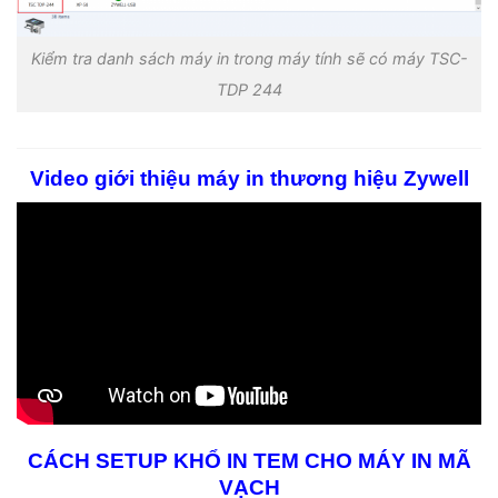
Kiểm tra danh sách máy in trong máy tính sẽ có máy TSC-
TDP 244
Video giới thiệu máy in thương hiệu Zywell
CÁCH SETUP KHỔ IN TEM CHO MÁY IN MÃ
VẠCH