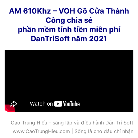
AM 610Khz – VOH Gõ Cửa Thành
Công chia sẻ
phần mềm tính tiền miễn phí
DanTriSoft năm 2021
Cao Trung Hiếu – sáng lập và điều hành Dân Trí Soft
www.CaoTrungHieu.com | Sống là cho đâu chỉ nhận