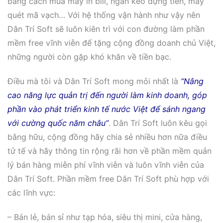
bằng cách mua máy in bill, ngăn kéo đựng tiền, máy
quét mã vạch… Với hệ thống vận hành như vậy nên
Dân Trí Soft sẽ luôn kiên trì với con đường làm phần
mềm free vĩnh viễn để tặng cộng đồng doanh chủ Việt,
những người còn gặp khó khăn về tiền bạc.
Điều mà tôi và Dân Trí Soft mong mỏi nhất là
“Nâng
cao năng lực quản trị đến người làm kinh doanh, góp
phần vào phát triển kinh tế nước Việt để sánh ngang
với cường quốc năm châu”
. Dân Trí Soft luôn kêu gọi
bằng hữu, cộng đồng hãy chia sẻ nhiều hơn nữa điều
tử tế và hãy thông tin rộng rãi hơn về phần mềm quản
lý bán hàng miễn phí vĩnh viễn và luôn vĩnh viễn của
Dân Trí Soft. Phần mềm free Dân Trí Soft phù hợp với
các lĩnh vực:
– Bán lẻ, bán sỉ như tạp hóa, siêu thị mini, cửa hàng,