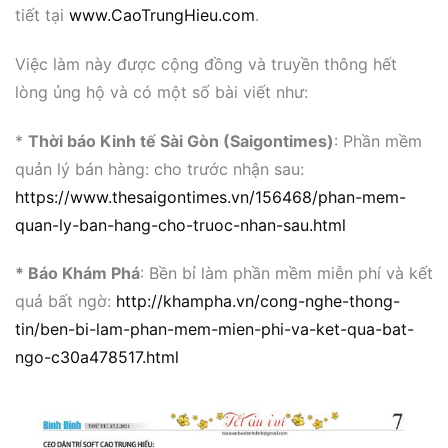
tiết tại
www.CaoTrungHieu.com
.
Việc làm này được cộng đồng và truyền thông hết
lòng ủng hộ và có một số bài viết như:
*
Thời báo Kinh tế Sài Gòn (Saigontimes)
: Phần mềm
quản lý bán hàng: cho trước nhận sau:
https://www.thesaigontimes.vn/156468/phan-mem-
quan-ly-ban-hang-cho-truoc-nhan-sau.html
* Báo Khám Phá
: Bền bỉ làm phần mềm miễn phí và kết
quả bất ngờ:
http://khampha.vn/cong-nghe-thong-
tin/ben-bi-lam-phan-mem-mien-phi-va-ket-qua-bat-
ngo-c30a478517.html