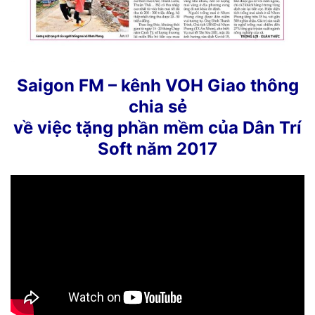
Saigon FM – kênh VOH Giao thông
chia sẻ
về việc tặng phần mềm của Dân Trí
Soft năm 2017