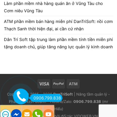
Làm phần mềm nhà hàng quán ăn ở Vũng Tàu cho
Cơm niêu Vũng Tàu
ATM phần mềm bán hàng miễn phí DanTriSoft: nồi cơm
Thạch Sanh thời hiện đại, ai cần cứ nhận
Dân Trí Soft tập trung làm phần mềm tính tiền miễn phí
tặng doanh chủ, giúp tăng năng lực quản lý kinh doanh
Copyright © 2015 - 2026
DanTriSoft
| Nâng tầm quản lý -
0906.799.838
Phát triển kinh doanh - Hotline/Zalo:
0906.799.838
(mr
Hiếu)
Phát triển và duy trì bởi đối tác
VIDOWEB.VN