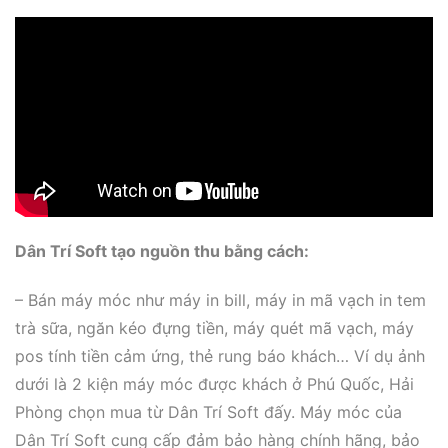
Dân Trí Soft tạo nguồn thu bằng cách:
– Bán máy móc như máy in bill, máy in mã vạch in tem
trà sữa, ngăn kéo đựng tiền, máy quét mã vạch, máy
pos tính tiền cảm ứng, thẻ rung báo khách… Ví dụ ảnh
dưới là 2 kiện máy móc được khách ở Phú Quốc, Hải
Phòng chọn mua từ Dân Trí Soft đấy. Máy móc của
Dân Trí Soft cung cấp đảm bảo hàng chính hãng, bảo