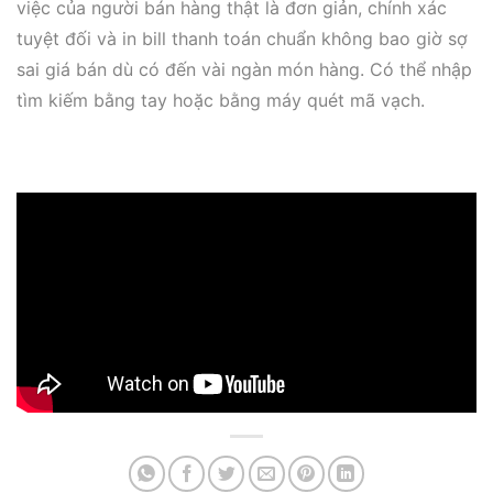
việc của người bán hàng thật là đơn giản, chính xác
tuyệt đối và in bill thanh toán chuẩn không bao giờ sợ
sai giá bán dù có đến vài ngàn món hàng. Có thể nhập
tìm kiếm bằng tay hoặc bằng máy quét mã vạch.