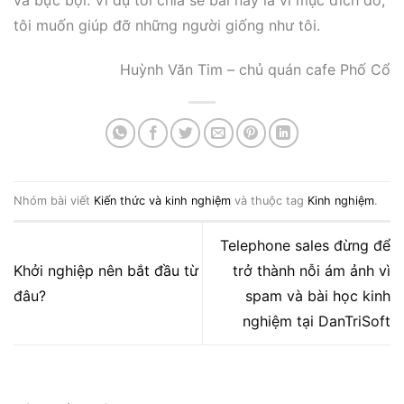
và bực bội. Ví dụ tôi chia sẻ bài này là vì mục đích đó,
tôi muốn giúp đỡ những người giống như tôi.
Huỳnh Văn Tim – chủ quán cafe Phố Cổ
Nhóm bài viết
Kiến thức và kinh nghiệm
và thuộc tag
Kinh nghiệm
.
Telephone sales đừng để
Khởi nghiệp nên bắt đầu từ
trở thành nỗi ám ảnh vì
đâu?
spam và bài học kinh
nghiệm tại DanTriSoft