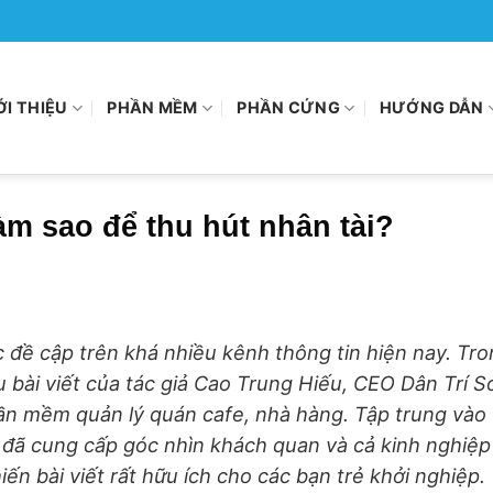
ỚI THIỆU
PHẦN MỀM
PHẦN CỨNG
HƯỚNG DẪN
àm sao để thu hút nhân tài?
 đề cập trên khá nhiều kênh thông tin hiện nay. Tr
u bài viết của tác giả Cao Trung Hiếu, CEO Dân Trí S
hần mềm quản lý quán cafe, nhà hàng. Tập trung vào
ả đã cung cấp góc nhìn khách quan và cả kinh nghiệp
ến bài viết rất hữu ích cho các bạn trẻ khởi nghiệp.