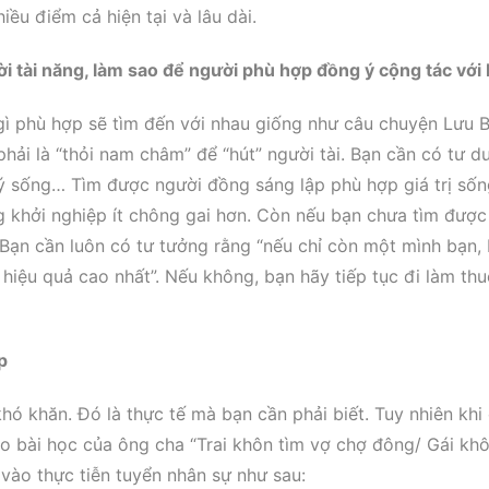
iều điểm cả hiện tại và lâu dài.
 tài năng, làm sao để người phù hợp đồng ý cộng tác với
i gì phù hợp sẽ tìm đến với nhau giống như câu chuyện Lưu B
hải là “thỏi nam châm” để “hút” người tài. Bạn cần có tư du
 lý sống… Tìm được người đồng sáng lập phù hợp giá trị sốn
g khởi nghiệp ít chông gai hơn. Còn nếu bạn chưa tìm được
 Bạn cần luôn có tư tưởng rằng “nếu chỉ còn một mình bạn,
 hiệu quả cao nhất”. Nếu không, bạn hãy tiếp tục đi làm thu
p
hó khăn. Đó là thực tế mà bạn cần phải biết. Tuy nhiên khi
ào bài học của ông cha “Trai khôn tìm vợ chợ đông/ Gái kh
 vào thực tiễn tuyển nhân sự như sau: