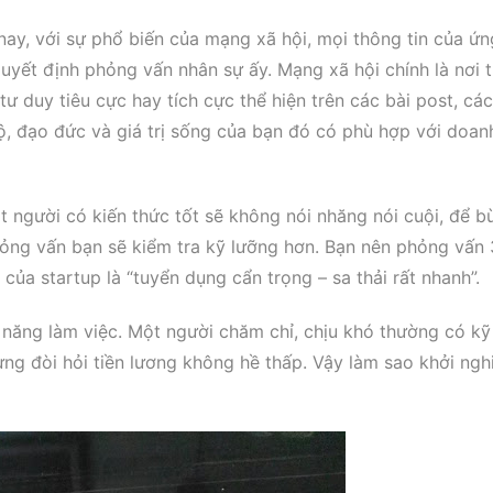
nay, với sự phổ biến của mạng xã hội, mọi thông tin của ứn
quyết định phỏng vấn nhân sự ấy. Mạng xã hội chính là nơi 
tư duy tiêu cực hay tích cực thể hiện trên các bài post, các
độ, đạo đức và giá trị sống của bạn đó có phù hợp với doan
t người có kiến thức tốt sẽ không nói nhăng nói cuội, để b
hỏng vấn bạn sẽ kiểm tra kỹ lưỡng hơn. Bạn nên phỏng vấn 
ủa startup là “tuyển dụng cẩn trọng – sa thải rất nhanh”.
ỹ năng làm việc. Một người chăm chỉ, chịu khó thường có k
ưng đòi hỏi tiền lương không hề thấp. Vậy làm sao khởi ngh