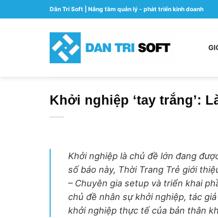
Skip
Dân Trí Soft | Nâng tầm quản lý - phát triển kinh doanh
to
content
GI
Khởi nghiệp ‘tay trắng’: L
Khởi nghiệp là chủ đề lớn đang được
số báo này, Thời Trang Trẻ giới thiệ
– Chuyên gia setup và triển khai p
chủ đề nhân sự khởi nghiệp, tác gi
khởi nghiệp thực tế của bản thân khi