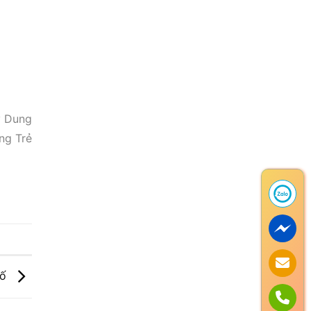
y Dung
ng Trẻ
số