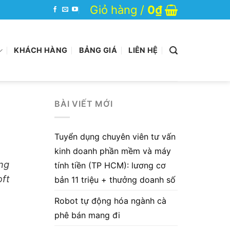
Giỏ hàng /
0
₫
KHÁCH HÀNG
BẢNG GIÁ
LIÊN HỆ
BÀI VIẾT MỚI
Tuyển dụng chuyên viên tư vấn
kinh doanh phần mềm và máy
ong
tính tiền (TP HCM): lương cơ
oft
bản 11 triệu + thưởng doanh số
Robot tự động hóa ngành cà
phê bán mang đi