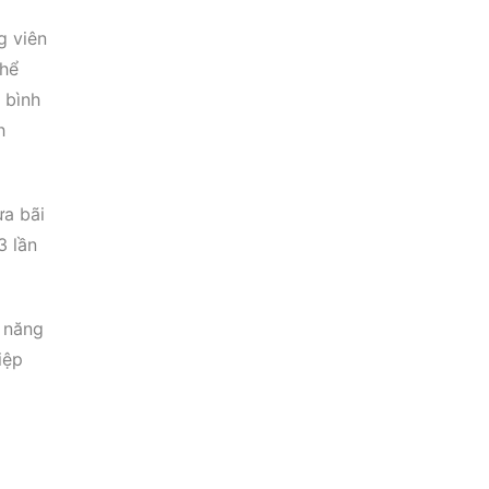
g viên
thể
 bình
h
ừa bãi
3 lần
ỹ năng
iệp