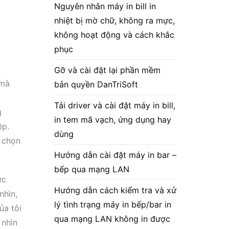
Nguyên nhân máy in bill in
nhiệt bị mờ chữ, không ra mực,
không hoạt động và cách khắc
phục
Gỡ và cài đặt lại phần mềm
 mà
bản quyền DanTriSoft
Tải driver và cài đặt máy in bill,
g
in tem mã vạch, ứng dụng hay
ệp.
dùng
a chọn
Hướng dẫn cài đặt máy in bar –
bếp qua mạng LAN
ực
Hướng dẫn cách kiểm tra và xử
nhìn,
lý tình trạng máy in bếp/bar in
ủa tôi
qua mạng LAN không in được
 nhìn