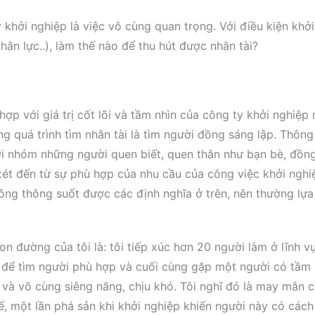
khởi nghiệp là việc vô cùng quan trọng. Với điều kiện khởi
nhân lực..), làm thế nào để thu hút được nhân tài?
hợp với giá trị cốt lõi và tầm nhìn của công ty khởi nghiệp
g quá trình tìm nhân tài là tìm người đồng sáng lập. Thông
ởi nhóm những người quen biết, quen thân như bạn bè, đồn
xét đến từ sự phù hợp của nhu cầu của công việc khởi nghi
không thông suốt được các định nghĩa ở trên, nên thường lự
n đường của tôi là: tôi tiếp xúc hơn 20 người làm ở lĩnh v
g để tìm người phù hợp và cuối cùng gặp một người có tầm 
c và vô cùng siêng năng, chịu khó. Tôi nghĩ đó là may mắn c
, một lần phá sản khi khởi nghiệp khiến người này có cách