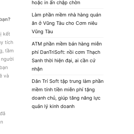
hoặc in ấn chập chờn
Làm phần mềm nhà hàng quán
 bạn?
ăn ở Vũng Tàu cho Cơm niêu
Vũng Tàu
ị kết
y tích
ATM phần mềm bán hàng miễn
g, tầm
phí DanTriSoft: nồi cơm Thạch
 người
Sanh thời hiện đại, ai cần cứ
 bạn
nhận
ê và
Dân Trí Soft tập trung làm phần
mềm tính tiền miễn phí tặng
doanh chủ, giúp tăng năng lực
quản lý kinh doanh
 đã
ôn