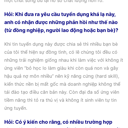
một chút song bù lại hồ sơ chất lượng hơn rõ.
Hỏi: Khi đưa ra yêu cầu tuyển dụng khá lạ này,
anh có nhận được những phản hồi như thế nào
(từ đồng nghiệp, người lao động hoặc bạn bè)?
Khi tin tuyển dụng này được chia sẻ thì nhiều bạn bè
của tôi thể hiện sự đồng tình, có lẽ chúng tôi đều có
những trải nghiệm giống nhau khi làm việc với không ít
ứng viên “bỏ học lo làm giàu khi còn quá non và gây
hậu quả nợ môn nhiều” nên kỹ năng cứng (hard skill),
kiến thức nền bị mất gốc mà doanh nghiệp không thể
tái đào tạo điều căn bản này. Còn đại đa số ứng viên
tiềm năng thì tỏ ra thú vị và không ít sinh viên tự tin
ứng tuyển.
Hỏi: Có ý kiến cho rằng, có nhiều trường hợp