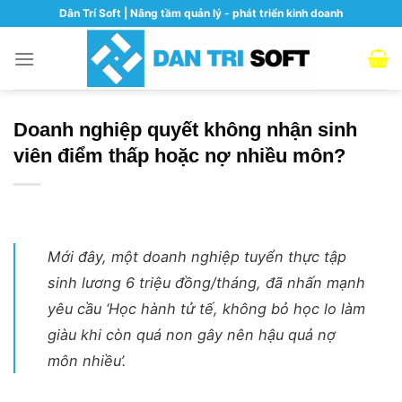
Skip
Dân Trí Soft | Nâng tầm quản lý - phát triển kinh doanh
to
content
Doanh nghiệp quyết không nhận sinh
viên điểm thấp hoặc nợ nhiều môn?
Mới đây, một doanh nghiệp tuyển thực tập
sinh lương 6 triệu đồng/tháng, đã nhấn mạnh
yêu cầu ‘Học hành tử tế, không bỏ học lo làm
giàu khi còn quá non gây nên hậu quả nợ
môn nhiều’.