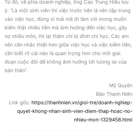
Từ đó, về phía doanh nghiệp, ông Cao Trung Hiếu lưu
ý: “Là một sinh viên thì việc trước tiên là nên tập trung
vào việc học, đừng vì mải mê đi làm với mong muốn
kiếm thật nhiều tiền mà ảnh hưởng đến việc học, gây
nợ nhiều môn, thi lại thậm chí bị đình chỉ học. Các em
nên cân nhắc thiệt hơn giữa việc học và việc kiếm tiền,
cần biết rõ cái nào là quan trọng hơn cho mỗi giai
đoạn cuộc đời để không ảnh hưởng tới tương lai của
bản thân”.
Mỹ Quyên
Báo Thanh Niên
Link gốc:
https://thanhnien.vn/gioi-tre/doanh-nghiep-
quyet-khong-nhan-sinh-vien-diem-thap-hoac-no-
nhieu-mon-1329458.html