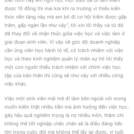
biết hôm nay em nghỉ học một buổi để đi làm kiếm
được 10 đồng thì mai kia khi ra trường vì thiếu kiến
thức nền tảng này mà em bỏ đi cơ hội kiếm được gấp
trăm, gấp ngàn lần như vậy”, tôi xin lỗi thầy và từ đó
đã thay đổi về nhận thức giữa việc học và việc làm ở
giai đoạn sinh viên. Vì vậy về góc độ doanh nghiệp
cần ứng viên học hành tử tế, có trách nhiệm với việc
học và theo kinh nghiệm quản lý nhân sự thì tôi thấy
một con người thiếu trách nhiệm với chính việc học
tập của bản thân thì cũng sẽ như vậy với nhiều công
việc khác.
Việc một sinh viên mải mê đi làm bên ngoài với mong
muốn kiếm thật nhiều tiền mà ảnh hưởng đến việc học,
gây hậu quả nghiêm trọng là nợ nhiều môn, thậm chí
không thể tốt nghiệp chắc chắn sẽ là điều đáng tiếc
lớn trong cuộc đời mà không thể lấy lại được, vì tuổi