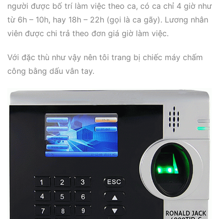
người được bố trí làm việc theo ca, có ca chỉ 4 giờ như
từ 6h – 10h, hay 18h – 22h (gọi là ca gãy). Lương nhân
viên được chi trả theo đơn giá giờ làm việc.
Với đặc thù như vậy nên tôi trang bị chiếc máy chấm
công bằng dấu vân tay.