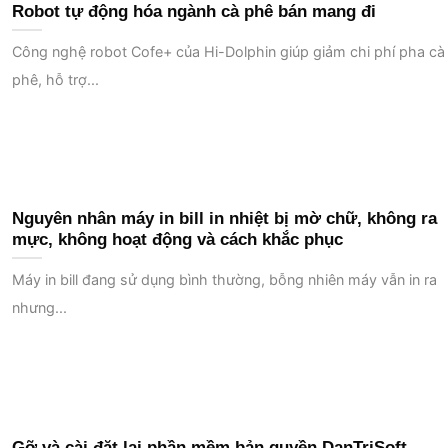
Robot tự động hóa ngành cà phê bán mang đi
Công nghệ robot Cofe+ của Hi-Dolphin giúp giảm chi phí pha cà
phê, hỗ trợ...
Nguyên nhân máy in bill in nhiệt bị mờ chữ, không ra
mực, không hoạt động và cách khắc phục
Máy in bill đang sử dụng bình thường, bỗng nhiên máy vẫn in ra
nhưng...
Gỡ và cài đặt lại phần mềm bản quyền DanTriSoft