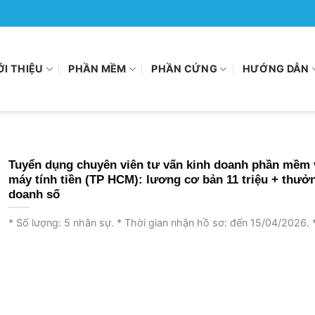
ỚI THIỆU
PHẦN MỀM
PHẦN CỨNG
HƯỚNG DẪN
Tuyển dụng chuyên viên tư vấn kinh doanh phần mềm 
máy tính tiền (TP HCM): lương cơ bản 11 triệu + thưở
doanh số
* Số lượng: 5 nhân sự. * Thời gian nhận hồ sơ: đến 15/04/2026. *.