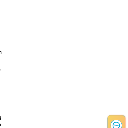
m
n
í
h