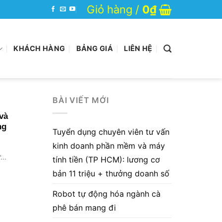
Giỏ hàng /
0
₫
KHÁCH HÀNG
BẢNG GIÁ
LIÊN HỆ
BÀI VIẾT MỚI
và
ng
Tuyển dụng chuyên viên tư vấn
kinh doanh phần mềm và máy
..
tính tiền (TP HCM): lương cơ
bản 11 triệu + thưởng doanh số
Robot tự động hóa ngành cà
phê bán mang đi