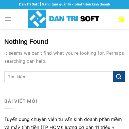
Skip
Dân Trí Soft | Nâng tầm quản lý - phát triển kinh doanh
to
content
Nothing Found
It seems we can’t find what you’re looking for. Perhaps
searching can help.
BÀI VIẾT MỚI
Tuyển dụng chuyên viên tư vấn kinh doanh phần mềm
và máy tính tiền (TP HCM): lương cơ bản 11 triệu +